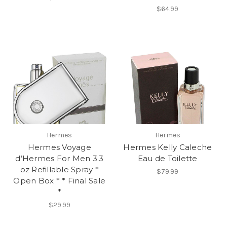
$64.99
Hermes
Hermes
Hermes Voyage
Hermes Kelly Caleche
d’Hermes For Men 3.3
Eau de Toilette
oz Refillable Spray *
$79.99
Open Box * * Final Sale
*
$29.99