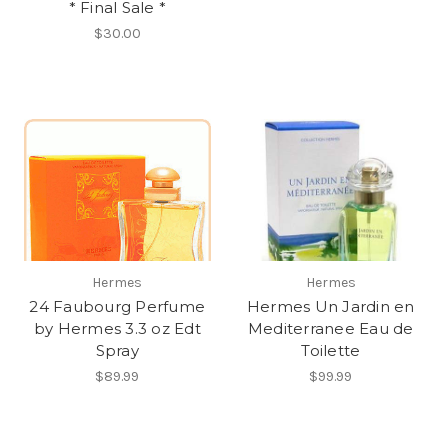
* Final Sale *
$30.00
Hermes
Hermes
24 Faubourg Perfume
Hermes Un Jardin en
by Hermes 3.3 oz Edt
Mediterranee Eau de
Spray
Toilette
$89.99
$99.99